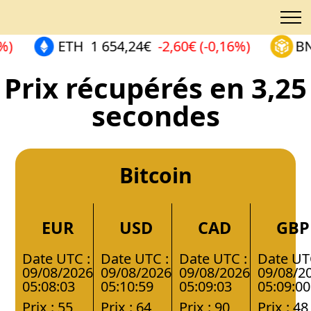
)
ETH
1 654,24€
-2,60€ (-0,16%)
BN
Prix récupérés en 3,25
secondes
Bitcoin
EUR
USD
CAD
GBP
Date UTC :
Date UTC :
Date UTC :
Date UT
09/08/2026
09/08/2026
09/08/2026
09/08/2
05:08:03
05:10:59
05:09:03
05:09:00
Prix : 55
Prix : 64
Prix : 90
Prix : 48