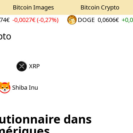
Bitcoin Images
Bitcoin Crypto
€
-0,0027€ (-0,27%)
DOGE
0,0606€
+0,000
pto
XRP
Shiba Inu
utionnaire dans
mériques