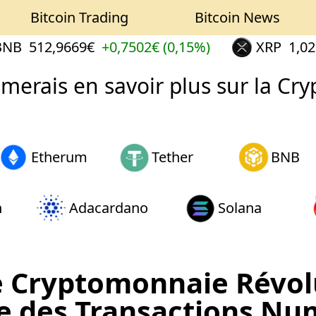
Bitcoin Trading
Bitcoin News
B
512,9669€
+0,7502€ (0,15%)
XRP
1,0274
aimerais en savoir plus sur la Cry
Etherum
Tether
BNB
n
Adacardano
Solana
e Cryptomonnaie Révol
e des Transactions Nu