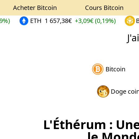
Acheter Bitcoin
Cours Bitcoin
)
ETH
1 657,38€
+3,09€ (0,19%)
BN
J'
Bitcoin
Doge coi
L'Éthérum : Un
le Mond