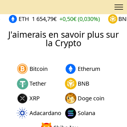
ETH
1 654,79€
+0,50€ (0,030%)
BNB
J'aimerais en savoir plus sur
la Crypto
Bitcoin
Etherum
Tether
BNB
XRP
Doge coin
Adacardano
Solana